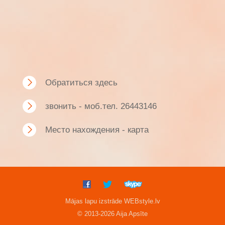
Обратиться здесь
звонить - моб.тел. 26443146
Mесто нахождения - карта
Mājas lapu izstrāde WEBstyle.lv
© 2013-2026 Aija Apsīte